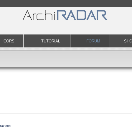
CORSI
TUTORIAL
FORUM
SH
razione