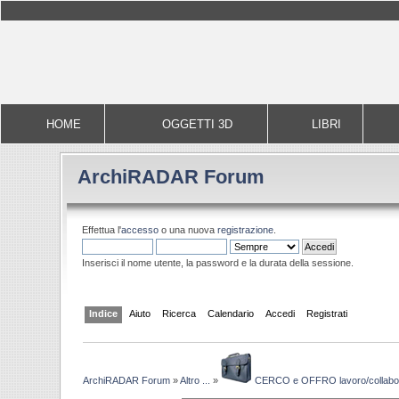
HOME
OGGETTI 3D
LIBRI
ArchiRADAR Forum
Effettua l'
accesso
o una nuova
registrazione
.
Inserisci il nome utente, la password e la durata della sessione.
Indice
Aiuto
Ricerca
Calendario
Accedi
Registrati
ArchiRADAR Forum
»
Altro ...
»
CERCO e OFFRO lavoro/collabo