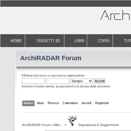
HOME
OGGETTI 3D
LIBRI
CORSI
TUT
ArchiRADAR Forum
Effettua l'
accesso
o una nuova
registrazione
.
Inserisci il nome utente, la password e la durata della sessione.
Indice
Aiuto
Ricerca
Calendario
Accedi
Registrati
ArchiRADAR Forum
»
Altro ...
»
Segnalazioni & Suggerimenti