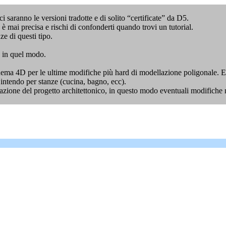
i saranno le versioni tradotte e di solito “certificate” da D5.
è mai precisa e rischi di confonderti quando trovi un tutorial.
e di questi tipo.
n in quel modo.
inema 4D per le ultime modifiche più hard di modellazione poligonale. Es
intendo per stanze (cucina, bagno, ecc).
azione del progetto architettonico, in questo modo eventuali modifiche 