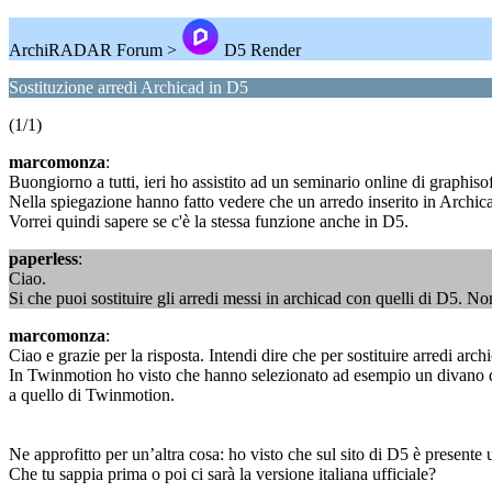
ArchiRADAR Forum >
D5 Render
Sostituzione arredi Archicad in D5
(1/1)
marcomonza
:
Buongiorno a tutti, ieri ho assistito ad un seminario online di graphis
Nella spiegazione hanno fatto vedere che un arredo inserito in Archica
Vorrei quindi sapere se c'è la stessa funzione anche in D5.
paperless
:
Ciao.
Si che puoi sostituire gli arredi messi in archicad con quelli di D5.
marcomonza
:
Ciao e grazie per la risposta. Intendi dire che per sostituire arredi ar
In Twinmotion ho visto che hanno selezionato ad esempio un divano di 
a quello di Twinmotion.
Ne approfitto per un’altra cosa: ho visto che sul sito di D5 è presente
Che tu sappia prima o poi ci sarà la versione italiana ufficiale?