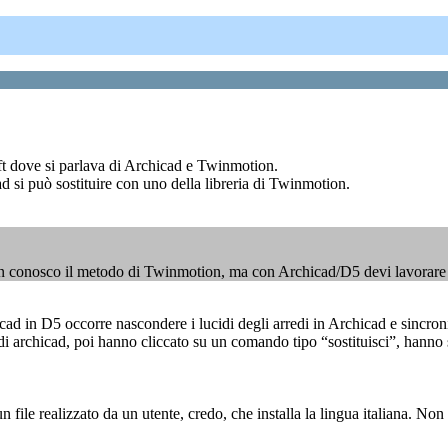
oft dove si parlava di Archicad e Twinmotion.
d si può sostituire con uno della libreria di Twinmotion.
 Non conosco il metodo di Twinmotion, ma con Archicad/D5 devi lavorare 
chicad in D5 occorre nascondere i lucidi degli arredi in Archicad e sincro
archicad, poi hanno cliccato su un comando tipo “sostituisci”, hanno sc
 un file realizzato da un utente, credo, che installa la lingua italiana.