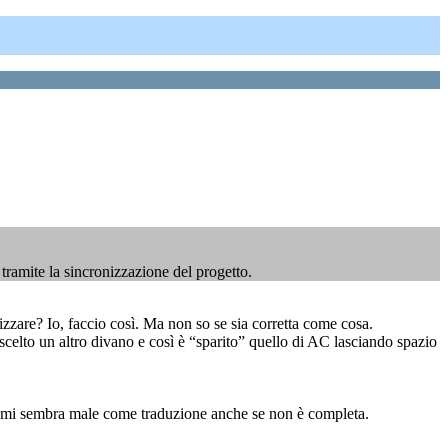
tramite la sincronizzazione del progetto.
nizzare? Io, faccio così. Ma non so se sia corretta come cosa.
elto un altro divano e così è “sparito” quello di AC lasciando spazio
 Non mi sembra male come traduzione anche se non è completa.