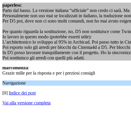
paperless
:
Parto dal basso. La versione italiana “ufficiale” non credo ci sarà. Ma c
Personalmente non uso mai se localizzati in italiano, la traduzione non 
Per D5 poi, dove non ci sono molti comandi, non ho mai avuto esigenz
Per quanto riguarda la sostituzione, no, D5 non sostituisce come Twi
Io lavoro in questo modo (potrebbe esserti utile):
L’architettonico lo sviluppo al 95% in Archicad. Poi passo tutto in C
Poi esporto solo gli arredi per blocchi da Cinema4d a D5. Per blocchi 
In D5 posso lavorare tranquillamente con il progetto. Ho la sincronizz
Poi sostituisco gli arredi con quelli più adatti.
marcomonza
:
Grazie mille per la risposta e per i preziosi consigli
Navigazione
[0]
Indice dei post
Vai alla versione completa