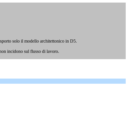
porto solo il modello architettonico in D5.
non incidono sul flusso di lavoro.