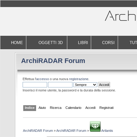
HOME
OGGETTI 3D
LIBRI
CORSI
TUT
ArchiRADAR Forum
Effettua l'
accesso
o una nuova
registrazione
.
Inserisci il nome utente, la password e la durata della sessione.
Indice
Aiuto
Ricerca
Calendario
Accedi
Registrati
ArchiRADAR Forum
»
ArchiRADAR Forum
»
Artlantis