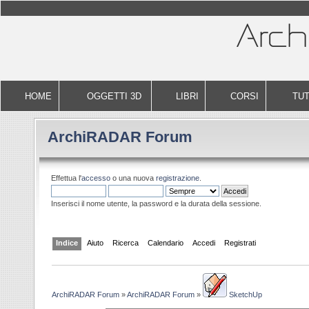
HOME
OGGETTI 3D
LIBRI
CORSI
TUT
ArchiRADAR Forum
Effettua l'
accesso
o una nuova
registrazione
.
Inserisci il nome utente, la password e la durata della sessione.
Indice
Aiuto
Ricerca
Calendario
Accedi
Registrati
ArchiRADAR Forum
»
ArchiRADAR Forum
»
SketchUp