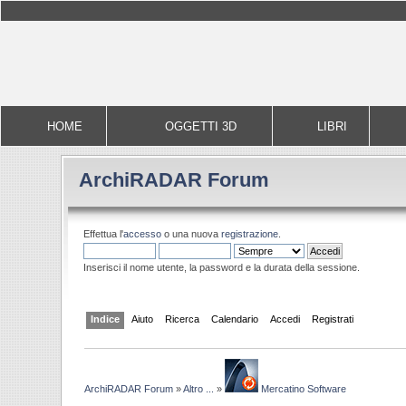
HOME
OGGETTI 3D
LIBRI
ArchiRADAR Forum
Effettua l'
accesso
o una nuova
registrazione
.
Inserisci il nome utente, la password e la durata della sessione.
Indice
Aiuto
Ricerca
Calendario
Accedi
Registrati
ArchiRADAR Forum
»
Altro ...
»
Mercatino Software