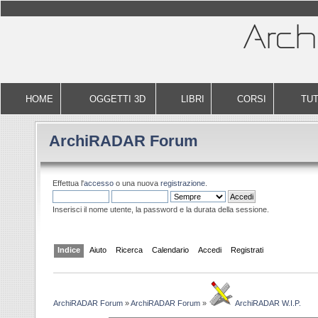
HOME
OGGETTI 3D
LIBRI
CORSI
TUT
ArchiRADAR Forum
Effettua l'
accesso
o una nuova
registrazione
.
Inserisci il nome utente, la password e la durata della sessione.
Indice
Aiuto
Ricerca
Calendario
Accedi
Registrati
ArchiRADAR Forum
»
ArchiRADAR Forum
»
ArchiRADAR W.I.P.