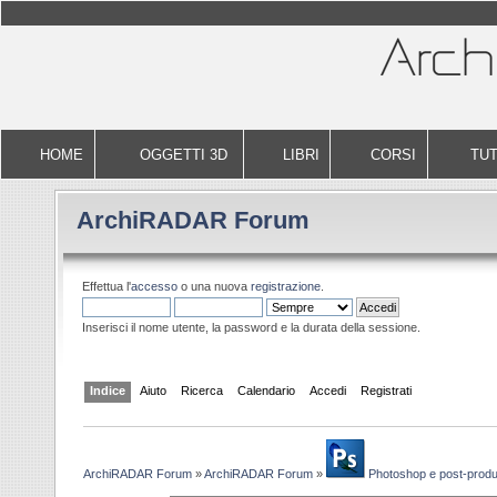
HOME
OGGETTI 3D
LIBRI
CORSI
TUT
ArchiRADAR Forum
Effettua l'
accesso
o una nuova
registrazione
.
Inserisci il nome utente, la password e la durata della sessione.
Indice
Aiuto
Ricerca
Calendario
Accedi
Registrati
ArchiRADAR Forum
»
ArchiRADAR Forum
»
Photoshop e post-prod