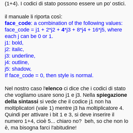
(1+4). I codici di stato possono essere un po' ostici.
il manuale li riporta così:
face_code
: a combination of the following values:
face_code = j1 + 2*j2 +
4
*j3 + 8*j4 + 16*j5, where
each j can be 0 or 1.
j1: bold,
j2: italic,
j3: underline,
j4: outline,
j5: shadow,
If face_code = 0, then style is normal.
Nel nostro caso l'
elenco
ci dice che i codici di stato
che vogliamo usare sono j1 e j3. Nella
spiegazione
della sintassi
si vede che il codice j1 non ha
moltiplicatori (vale 1) mentre j3 ha moltiplicatore 4.
Quindi per attivare i bit 1 e 3, si deve inserire il
numero 1+4, cioè 5... chiaro no? beh, so che non lo
è, ma bisogna farci l'abitudine!