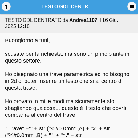
TESTO GDL CENTRATO
TESTO GDL CENTRATO
da
Andrea1107
il 16 Giu,
2025 12:18
Buongiorno a tutti,
scusate per la richiesta, ma sono un principiante in
questo settore.
Ho disegnato una trave parametrica ed ho bisogno
in 2d di poter inserire un testo che si al centro di
questa trave.
Ho provato in mille modi ma sicuramente sto
sbagliando qualcosa... questo è il testo che dovrà
comparire al centro del trave
"Trave" +" "+ str ("%#0.0mm",A) + "x" + str
("%#0.0mm",B) + " " + "h." + str