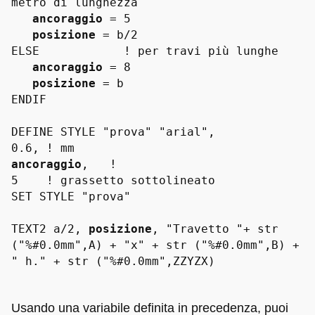
metro di lunghezza
ancoraggio
= 5
posizione
= b/2
ELSE ! per travi più lunghe
ancoraggio
= 8
posizione
= b
ENDIF
DEFINE STYLE "prova" "arial",
0.6, ! mm
ancoraggio
, !
5 ! grassetto sottolineato
SET STYLE "prova"
TEXT2 a/2,
posizione
, "Travetto "+ str
("%#0.0mm",A) + "x" + str ("%#0.0mm",B) +
" h." + str ("%#0.0mm",ZZYZX)
Usando una variabile definita in precedenza, puoi