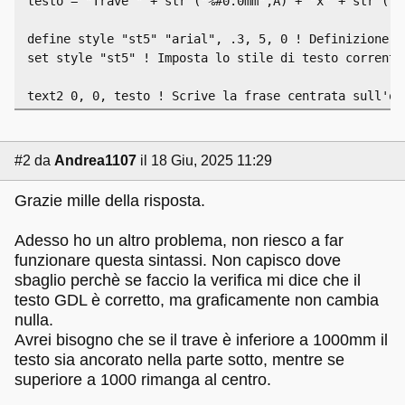
testo = "Trave " + str ("%#0.0mm",A) + "x" + str ("%
define style "st5" "arial", .3, 5, 0 ! Definizione d
set style "st5" ! Imposta lo stile di testo corrente
text2 0, 0, testo ! Scrive la frase centrata sull'or
#2
da
Andrea1107
il 18 Giu, 2025 11:29
Grazie mille della risposta.
Adesso ho un altro problema, non riesco a far
funzionare questa sintassi. Non capisco dove
sbaglio perchè se faccio la verifica mi dice che il
testo GDL è corretto, ma graficamente non cambia
nulla.
Avrei bisogno che se il trave è inferiore a 1000mm il
testo sia ancorato nella parte sotto, mentre se
superiore a 1000 rimanga al centro.