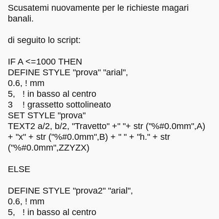
Scusatemi nuovamente per le richieste magari
banali.
di seguito lo script:
IF A <=1000 THEN
DEFINE STYLE "prova" "arial",
0.6, ! mm
5, ! in basso al centro
3 ! grassetto sottolineato
SET STYLE "prova"
TEXT2 a/2, b/2, "Travetto" +" "+ str ("%#0.0mm",A)
+ "x" + str ("%#0.0mm",B) + " " + "h." + str
("%#0.0mm",ZZYZX)
ELSE
DEFINE STYLE "prova2" "arial",
0.6, ! mm
5, ! in basso al centro