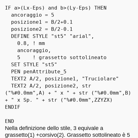
IF a>(Lx-Eps) and b>(Ly-Eps) THEN
ancoraggio = 5
posizione1 = B/2+0.1
posizione2 = B/2-0.1
DEFINE STYLE "st5" "arial",
0.8, ! mm
ancoraggio,
5 ! grassetto sottolineato
SET STYLE "st5"
PEN penAttribute_5
TEXT2 A/2, posizione1, "Truciolare"
TEXT2 A/2, posizione2, str
("%#0.0mm",A) + " x " + str ("%#0.0mm",B)
+ " x Sp. " + str ("%#0.0mm",ZZYZX)
ENDIF
END
Nella definizione dello stile, 3 equivale a
grassetto(1) +corsivo(2). Grassetto sottolineato è 5