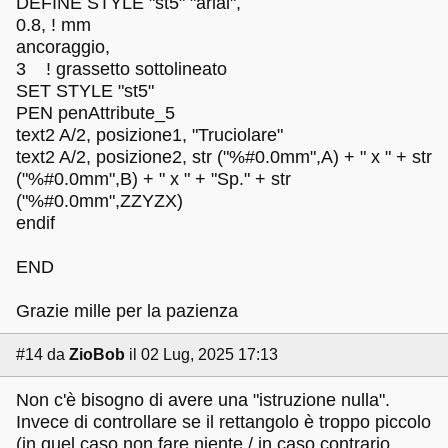
DEFINE STYLE "st5" "arial",
0.8, ! mm
ancoraggio,
3 ! grassetto sottolineato
SET STYLE "st5"
PEN penAttribute_5
text2 A/2, posizione1, "Truciolare"
text2 A/2, posizione2, str ("%#0.0mm",A) + " x " + str
("%#0.0mm",B) + " x " + "Sp." + str
("%#0.0mm",ZZYZX)
endif
END
Grazie mille per la pazienza
#14
da
ZioBob
il 02 Lug, 2025 17:13
Non c'è bisogno di avere una "istruzione nulla".
Invece di controllare se il rettangolo è troppo piccolo
(in quel caso non fare niente / in caso contrario