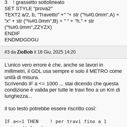
3 ! grassetto sottolineato
SET STYLE "prova2"
TEXT2 a/2, b, "Travetto" +" "+ str ("%#0.0mm",A) +
"x" + str ("%#0.0mm",B) + " " + "h." + str
("%#0.0mm",ZZYZX)
ENDIF
ENDMDGDGU
#3
da
ZioBob
il 18 Giu, 2025 14:20
L'unico vero errore è che, anche se lavori in
millimetri, il GDL usa sempre e solo il METRO come
unità di misura.
Scrivendo IF a <= 1000 ... stai dicendo che questa
condizione è valida per tutte le travi fino a un Km di
lunghezza...
Il tuo testo potrebbe essere riscritto così:
IF a<=1 THEN ! per travi fino a 1