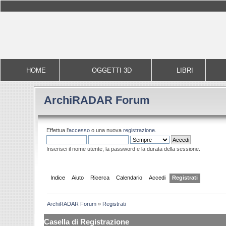
HOME
OGGETTI 3D
LIBRI
ArchiRADAR Forum
Effettua l'
accesso
o una nuova
registrazione
.
Inserisci il nome utente, la password e la durata della sessione.
Indice
Aiuto
Ricerca
Calendario
Accedi
Registrati
ArchiRADAR Forum
»
Registrati
Casella di Registrazione