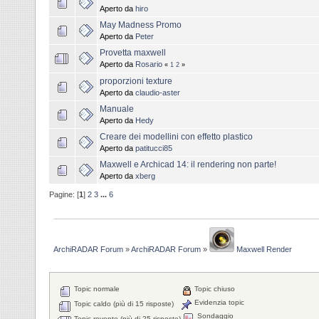
Aperto da
hiro
May Madness Promo
Aperto da
Peter
Provetta maxwell
Aperto da
Rosario
«
1
2
»
proporzioni texture
Aperto da
claudio-aster
Manuale
Aperto da
Hedy
Creare dei modellini con effetto plastico
Aperto da
patitucci85
Maxwell e Archicad 14: il rendering non parte!
Aperto da
xberg
Pagine: [
1
]
2
3
...
6
ArchiRADAR Forum
»
ArchiRADAR Forum
»
Maxwell Render
Topic normale
Topic chiuso
Evidenzia topic
Topic caldo (più di 15 risposte)
Sondaggio
Topic rovente (più di 25 risposte)