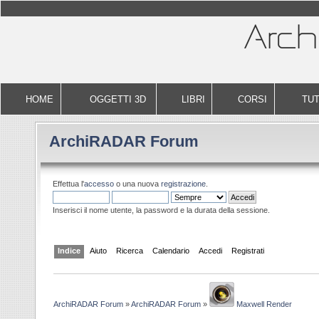
HOME
OGGETTI 3D
LIBRI
CORSI
TUT
ArchiRADAR Forum
Effettua l'
accesso
o una nuova
registrazione
.
Inserisci il nome utente, la password e la durata della sessione.
Indice
Aiuto
Ricerca
Calendario
Accedi
Registrati
ArchiRADAR Forum
»
ArchiRADAR Forum
»
Maxwell Render