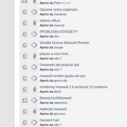
Aperto da
Peter
«
1
2
»
Opzione unico materiale
Aperto da
Jonathan
interno ufficio
Aperto da
maurop
PROBLEMA ISTANZE?!?
Aperto da
hiro
Vendita licenza Maxwell Render
Aperto da
sturgis
plauso a nexr limit...
Aperto da
edo.7
Parametri del phisical sky
Aperto da
edo.7
maxwell-render-guida-all-uso
Aperto da
geom.vito
rendering maxwell 2.6 archicad 15 problemi
Aperto da
Ale10
[News] ArchiMaxwell
Aperto da
paperless
materiali maxwell
Aperto da
giucucci
maxwell hair
Aperto da
edo.7