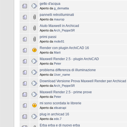
getto d'acqua
Aperto da
g_demattia
pannelli retroilluminati
Aperto da
maurop
Aiuto Maxwell in Archicad
Aperto da
Arch_PeppeSR
primi passi
Aperto da
molix81
Render con plugin ArchiCAD 16
Aperto da
Marii
Maxwell Render 2.5 - plugin ArchiCAD
Aperto da
Peter
problema differenza di illuminazione
Aperto da
User_name
Download Versione Prova Maxwell Render per Archicad
Aperto da
Arch_PeppeSR
Maxwell Render 2.5 - prime prove
Aperto da
Peter
mi sono scordata le librerie
Aperto da
elisatrapi
plug in archicad 16
Aperto da
edo.7
Erba erba e di nuovo erba