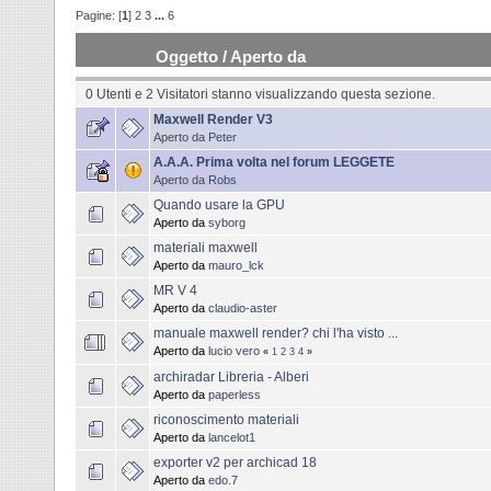
Pagine: [
1
]
2
3
...
6
Oggetto
/
Aperto da
0 Utenti e 2 Visitatori stanno visualizzando questa sezione.
Maxwell Render V3
Aperto da
Peter
A.A.A. Prima volta nel forum LEGGETE
Aperto da
Robs
Quando usare la GPU
Aperto da
syborg
materiali maxwell
Aperto da
mauro_lck
MR V 4
Aperto da
claudio-aster
manuale maxwell render? chi l'ha visto ...
Aperto da
lucio vero
«
1
2
3
4
»
archiradar Libreria - Alberi
Aperto da
paperless
riconoscimento materiali
Aperto da
lancelot1
exporter v2 per archicad 18
Aperto da
edo.7