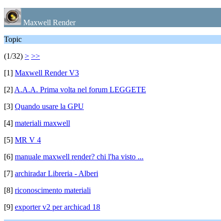
Maxwell Render
Topic
(1/32)
>
>>
[1]
Maxwell Render V3
[2]
A.A.A. Prima volta nel forum LEGGETE
[3]
Quando usare la GPU
[4]
materiali maxwell
[5]
MR V 4
[6]
manuale maxwell render? chi l'ha visto ...
[7]
archiradar Libreria - Alberi
[8]
riconoscimento materiali
[9]
exporter v2 per archicad 18