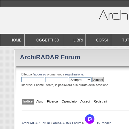
HOME
OGGETTI 3D
LIBRI
CORSI
TUT
ArchiRADAR Forum
Effettua l'
accesso
o una nuova
registrazione
.
Inserisci il nome utente, la password e la durata della sessione.
Indice
Aiuto
Ricerca
Calendario
Accedi
Registrati
ArchiRADAR Forum
»
ArchiRADAR Forum
»
D5 Render