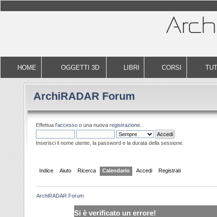
HOME
OGGETTI 3D
LIBRI
CORSI
TUT
ArchiRADAR Forum
Effettua l'
accesso
o una nuova
registrazione
.
Inserisci il nome utente, la password e la durata della sessione.
Indice
Aiuto
Ricerca
Calendario
Accedi
Registrati
ArchiRADAR Forum
Si è verificato un errore!