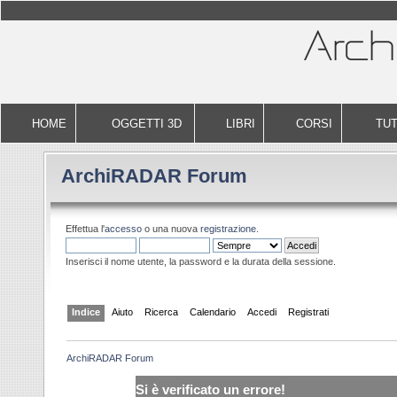
HOME
OGGETTI 3D
LIBRI
CORSI
TUT
ArchiRADAR Forum
Effettua l'
accesso
o una nuova
registrazione
.
Inserisci il nome utente, la password e la durata della sessione.
Indice
Aiuto
Ricerca
Calendario
Accedi
Registrati
ArchiRADAR Forum
Si è verificato un errore!