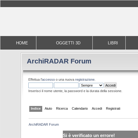
HOME
OGGETTI 3D
LIBRI
ArchiRADAR Forum
Effettua l'
accesso
o una nuova
registrazione
.
Inserisci il nome utente, la password e la durata della sessione.
Indice
Aiuto
Ricerca
Calendario
Accedi
Registrati
ArchiRADAR Forum
Si è verificato un errore!