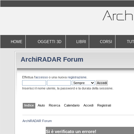
HOME
OGGETTI 3D
LIBRI
CORSI
TUT
ArchiRADAR Forum
Effettua l'
accesso
o una nuova
registrazione
.
Inserisci il nome utente, la password e la durata della sessione.
Indice
Aiuto
Ricerca
Calendario
Accedi
Registrati
ArchiRADAR Forum
Si è verificato un errore!