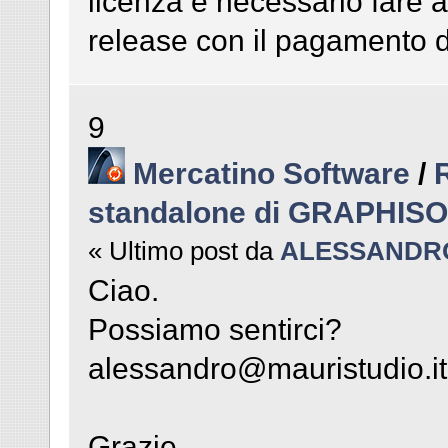
licenza è necessario fare 
release con il pagamento de
9
Mercatino Software
/
standalone di GRAPHIS
« Ultimo post da
ALESSANDR
Ciao.
Possiamo sentirci?
alessandro@mauristudio.it
Grazie