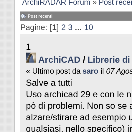
ArchiRADAR Forum
»
Post recen
Post recenti
Pagine: [
1
]
2
3
...
10
1
ArchiCAD
/
Librerie d
« Ultimo post da
saro
il
07 Agos
Salve a tutti
Uso archicad 29 e con le n
pò di problemi. Non so se 
alzare/stirare ad esempio 
qualsiasi, nello specifico) 