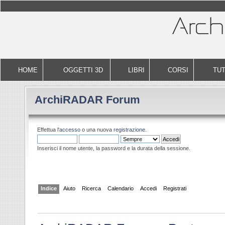
HOME
OGGETTI 3D
LIBRI
CORSI
TUT
ArchiRADAR Forum
Effettua l'
accesso
o una nuova
registrazione
.
Inserisci il nome utente, la password e la durata della sessione.
Indice
Aiuto
Ricerca
Calendario
Accedi
Registrati