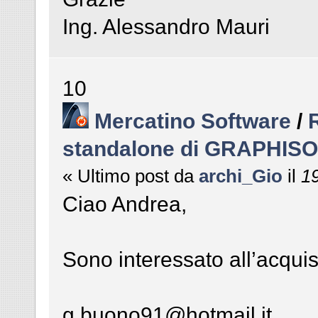
Ing. Alessandro Mauri
10
Mercatino Software
/
standalone di GRAPHIS
« Ultimo post da
archi_Gio
il
19
Ciao Andrea,
Sono interessato all’acqui
g.buono91@hotmail.it