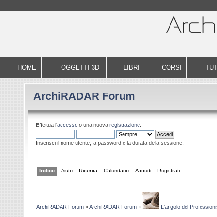
HOME
OGGETTI 3D
LIBRI
CORSI
TUT
ArchiRADAR Forum
Effettua l'
accesso
o una nuova
registrazione
.
Inserisci il nome utente, la password e la durata della sessione.
Indice
Aiuto
Ricerca
Calendario
Accedi
Registrati
ArchiRADAR Forum
»
ArchiRADAR Forum
»
L'angolo del Professioni