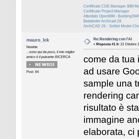
Certificato CDE Manager, BIM M
Certificato Project Manager
Attestato OpenBIM - BuildingS
Betatester Archicad 29
ArchiCAD 29 :: Solibri Model Ch
Re:Rendering con l'AI
mauro_lck
«
Risposta #1 il:
22 Ottobre 2
Newbie
...sono qui da poco, il mio miglior
come da tua 
amico è il pulsante RICERCA
ad usare Goog
Post: 64
sample una tr
rendering cam
risultato è s
immagine anc
elaborata, ci