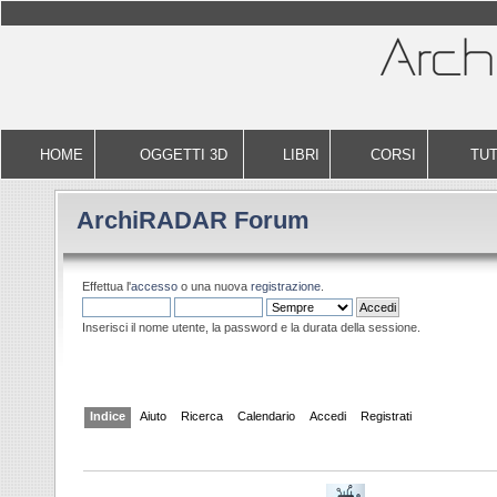
HOME
OGGETTI 3D
LIBRI
CORSI
TUT
ArchiRADAR Forum
Effettua l'
accesso
o una nuova
registrazione
.
Inserisci il nome utente, la password e la durata della sessione.
Indice
Aiuto
Ricerca
Calendario
Accedi
Registrati