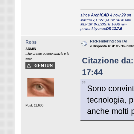
since
ArchiCAD
4 now 29 on
MacPro 7,1 12x3,6GHz 64GB ram
MBP 16" 8x2,33GHz 16GB ram
powerd by
macOS 13.7.6
Re:Rendering con l'AI
Robs
«
Risposta #8 il:
05 Novembre
ADMIN
...ho creato questo spazio e lo
Citazione da:
amo
17:44
Sono convinto
tecnologia, 
Post: 11.680
anche molti p