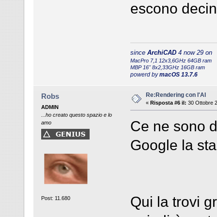
escono decine
since
ArchiCAD
4 now 29 on
MacPro 7,1 12x3,6GHz 64GB ram
MBP 16" 8x2,33GHz 16GB ram
powerd by
macOS 13.7.6
Re:Rendering con l'AI
Robs
«
Risposta #6 il:
30 Ottobre 2
ADMIN
...ho creato questo spazio e lo
Ce ne sono di
amo
Google la sta
Qui la trovi gr
Post: 11.680