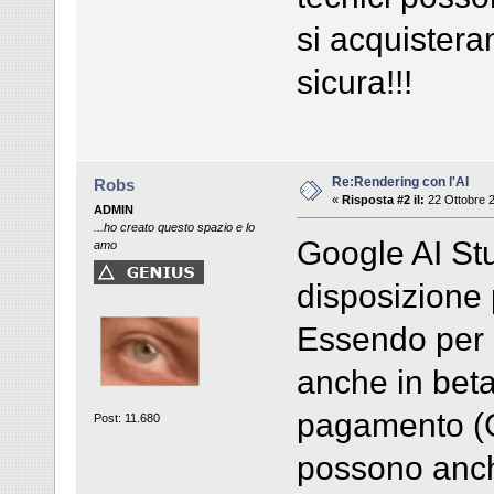
si acquistera
sicura!!!
Re:Rendering con l'AI
Robs
«
Risposta #2 il:
22 Ottobre 2
ADMIN
...ho creato questo spazio e lo
Google AI Stu
amo
disposizione p
Essendo per s
anche in beta
pagamento (G
Post: 11.680
possono anche