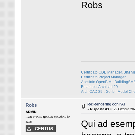
Robs
Certificato CDE Manager, BIM M
Certificato Project Manager
Attestato OpenBIM - BuildingS
Betatester Archicad 29
ArchiCAD 29 :: Solibri Model Ch
Re:Rendering con l'AI
Robs
«
Risposta #3 il:
22 Ottobre 202
ADMIN
...ho creato questo spazio e lo
Qui ad esemp
amo