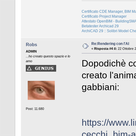
Certificato CDE Manager, BIM M
Certificato Project Manager
Attestato OpenBIM - BuildingS
Betatester Archicad 29
ArchiCAD 29 :: Solibri Model Ch
Re:Rendering con l'AI
Robs
«
Risposta #4 il:
22 Ottobre 2
ADMIN
...ho creato questo spazio e lo
Dopodichè co
amo
creato l'anim
gabbiani:
Post: 11.680
https://www.l
cecchi_bim-ai-