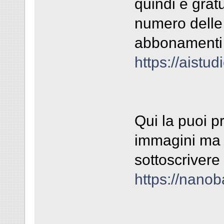
quindi è grat
numero delle 
abbonamenti p
https://aist
Qui la puoi p
immagini ma p
sottoscriver
https://nanob