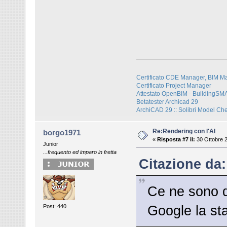
Certificato CDE Manager, BIM M
Certificato Project Manager
Attestato OpenBIM - BuildingS
Betatester Archicad 29
ArchiCAD 29 :: Solibri Model Ch
Re:Rendering con l'AI
borgo1971
«
Risposta #7 il:
30 Ottobre 2
Junior
...frequento ed imparo in fretta
Citazione da:
Ce ne sono d
Google la sta
Post: 440