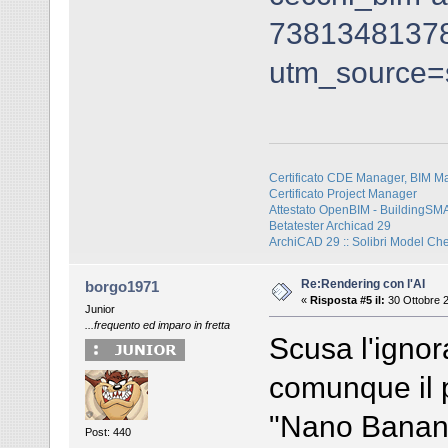
7381348137
utm_source
Certificato CDE Manager, BIM M
Certificato Project Manager
Attestato OpenBIM - BuildingS
Betatester Archicad 29
ArchiCAD 29 :: Solibri Model Ch
Re:Rendering con l'AI
borgo1971
«
Risposta #5 il:
30 Ottobre 2
Junior
...frequento ed imparo in fretta
Scusa l'ignor
comunque il 
"Nano Banana
Post: 440