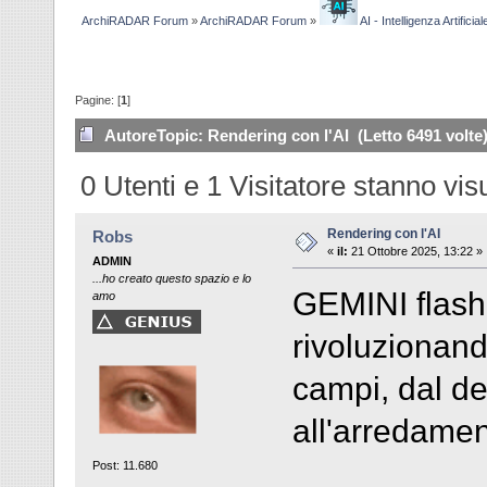
ArchiRADAR Forum
»
ArchiRADAR Forum
»
AI - Intelligenza Artificial
Pagine: [
1
]
Autore
Topic: Rendering con l'AI (Letto 6491 volte
0 Utenti e 1 Visitatore stanno vi
Rendering con l'AI
Robs
«
il:
21 Ottobre 2025, 13:22 »
ADMIN
...ho creato questo spazio e lo
GEMINI flash
amo
rivoluzionando
campi, dal des
all'arredamen
Post: 11.680