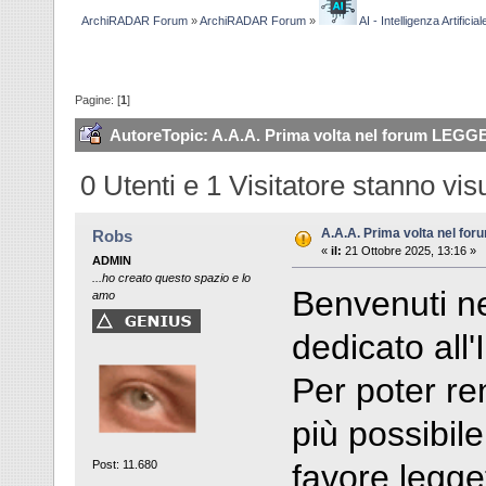
ArchiRADAR Forum
»
ArchiRADAR Forum
»
AI - Intelligenza Artificial
Pagine: [
1
]
Autore
Topic: A.A.A. Prima volta nel forum LEGGE
0 Utenti e 1 Visitatore stanno vi
A.A.A. Prima volta nel f
Robs
«
il:
21 Ottobre 2025, 13:16 »
ADMIN
...ho creato questo spazio e lo
Benvenuti ne
amo
dedicato all'I
Per poter re
più possibile
favore legg
Post: 11.680