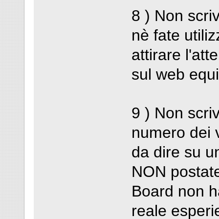
8 ) Non sc
nè fate utili
attirare l'at
sul web equ
9 ) Non scri
numero dei v
da dire su u
NON postate!
Board non ha
reale esperi