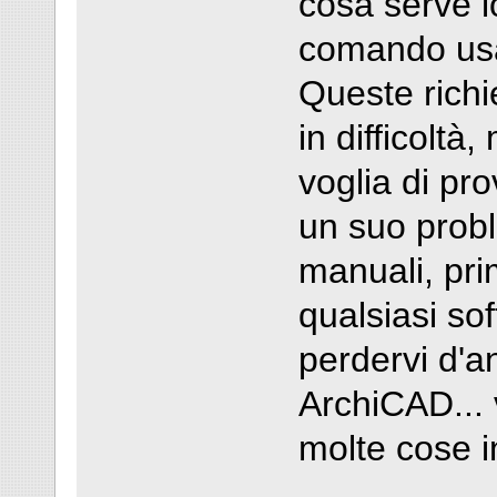
cosa serve l
comando usa
Queste rich
in difficolt
voglia di pr
un suo probl
manuali, pri
qualsiasi so
perdervi d'a
ArchiCAD... 
molte cose i