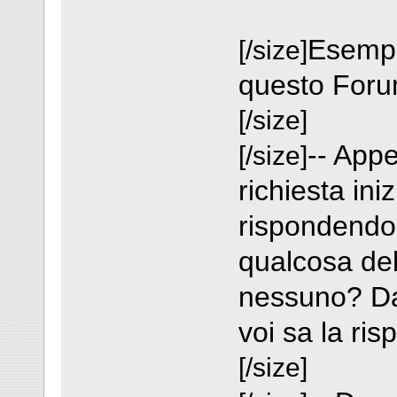
Esempi
[/size]
questo Foru
[/size]
-- Appe
[/size]
richiesta ini
rispondendo 
qualcosa del
nessuno? Da
voi sa la risp
[/size]