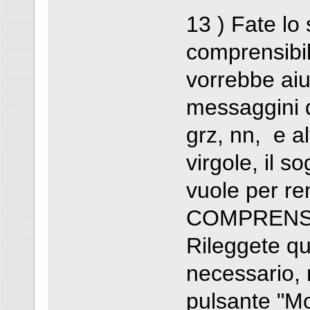
13 ) Fate lo
comprensibil
vorrebbe aiut
messaggini 
grz, nn, e al
virgole, il s
vuole per 
COMPRENSIBI
Rileggete que
necessario, 
pulsante "Mo