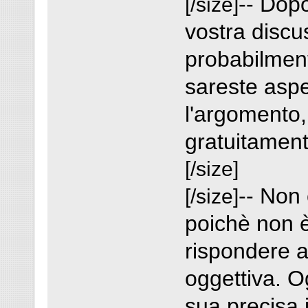
-- Dopo
[/size]
vostra disc
probabilment
sareste aspe
l'argomento, 
gratuitament
[/size]
-- Non 
[/size]
poichè non 
rispondere 
oggettiva. O
sua precisa 