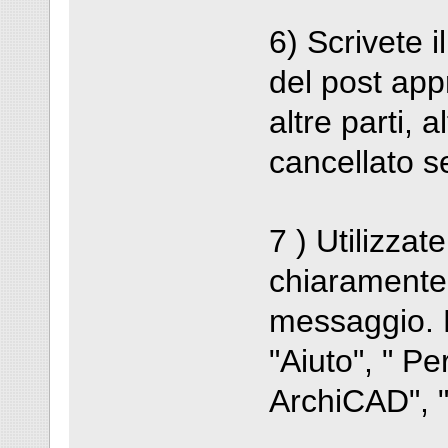
6) Scrivete i
del post app
altre parti, 
cancellato s
7 ) Utilizzat
chiaramente 
messaggio. E
"Aiuto", " P
ArchiCAD", "P