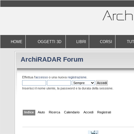
HOME
OGGETTI 3D
LIBRI
CORSI
TUT
ArchiRADAR Forum
Effettua l'
accesso
o una nuova
registrazione
.
Inserisci il nome utente, la password e la durata della sessione.
Indice
Aiuto
Ricerca
Calendario
Accedi
Registrati