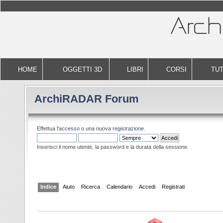
HOME
OGGETTI 3D
LIBRI
CORSI
TUT
ArchiRADAR Forum
Effettua l'
accesso
o una nuova
registrazione
.
Inserisci il nome utente, la password e la durata della sessione.
Indice
Aiuto
Ricerca
Calendario
Accedi
Registrati