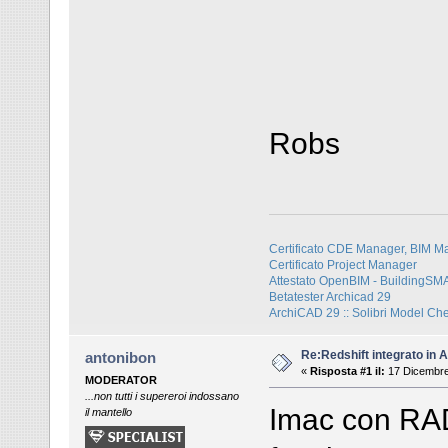
Robs
Certificato CDE Manager, BIM M
Certificato Project Manager
Attestato OpenBIM - BuildingS
Betatester Archicad 29
ArchiCAD 29 :: Solibri Model Ch
Re:Redshift integrato in
antonibon
«
Risposta #1 il:
17 Dicembre
MODERATOR
...non tutti i supereroi indossano
Imac con RA
il mantello