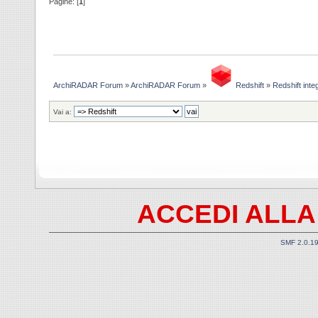
Pagine: [
1
]
ArchiRADAR Forum
»
ArchiRADAR Forum
»
Redshift
»
Redshift int
Vai a:
ACCEDI ALLA
SMF 2.0.1