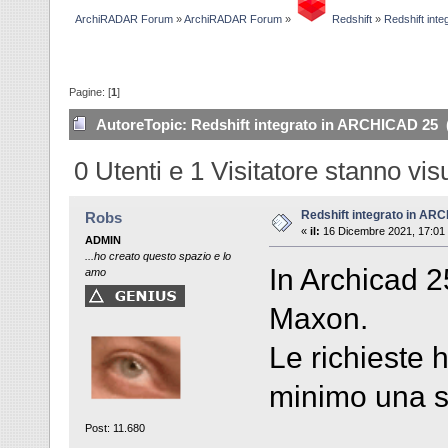
ArchiRADAR Forum
»
ArchiRADAR Forum
»
Redshift
»
Redshift int
Pagine: [
1
]
Autore
Topic: Redshift integrato in ARCHICAD 25 (
0 Utenti e 1 Visitatore stanno vi
Redshift integrato in AR
Robs
«
il:
16 Dicembre 2021, 17:01
ADMIN
...ho creato questo spazio e lo
In Archicad 2
amo
Maxon.
Le richieste 
minimo una s
Post: 11.680