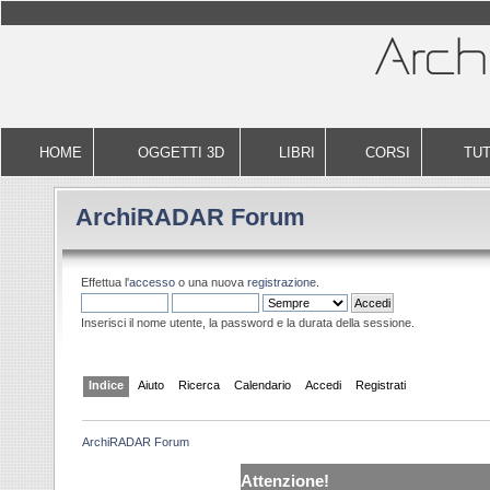
HOME
OGGETTI 3D
LIBRI
CORSI
TUT
ArchiRADAR Forum
Effettua l'
accesso
o una nuova
registrazione
.
Inserisci il nome utente, la password e la durata della sessione.
Indice
Aiuto
Ricerca
Calendario
Accedi
Registrati
ArchiRADAR Forum
Attenzione!