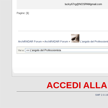
lucky67rg@NOSPAMgmail.com
Pagine: [
1
]
ArchiRADAR Forum
»
ArchiRADAR Forum
»
L'angolo del Professioni
Vai a:
ACCEDI ALLA
SMF 2.0.1