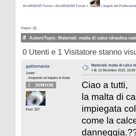
ArchiRADAR Forum
»
ArchiRADAR Forum
»
L'angolo del Professioni
Pagine: [
1
]
Autore
Topic: Materiali: malta di calce idraulica nat
0 Utenti e 1 Visitatore stanno vi
Materiali: malta di calce i
gattomania
«
il:
12 Dicembre 2015, 15:09
Junior
...frequento ed imparo in fretta
Ciao a tutti,
la malta di ca
impiegata col
Post: 327
come la calce
danneggia.??