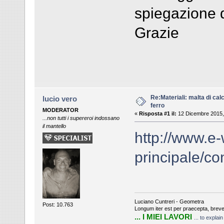
spiegazione d
Grazie
Re:Materiali: malta di cal
lucio vero
ferro
MODERATOR
«
Risposta #1 il:
12 Dicembre 2015,
...non tutti i supereroi indossano
il mantello
http://www.e-
principale/con
Luciano Cuntreri - Geometra
Post: 10.763
Longum iter est per praecepta, breve
... I MIEI LAVORI
... to explai