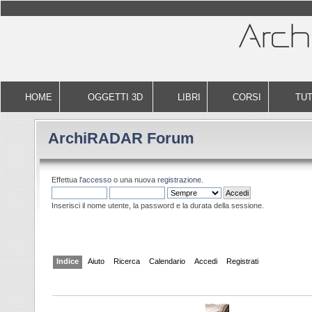
HOME
OGGETTI 3D
LIBRI
CORSI
TUT
ArchiRADAR Forum
Effettua l'
accesso
o una nuova
registrazione
.
Inserisci il nome utente, la password e la durata della sessione.
Indice
Aiuto
Ricerca
Calendario
Accedi
Registrati