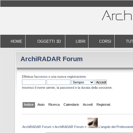
HOME
OGGETTI 3D
LIBRI
CORSI
TUT
ArchiRADAR Forum
Effettua l'
accesso
o una nuova
registrazione
.
Inserisci il nome utente, la password e la durata della sessione.
Indice
Aiuto
Ricerca
Calendario
Accedi
Registrati
ArchiRADAR Forum
»
ArchiRADAR Forum
»
L'angolo del Professioni