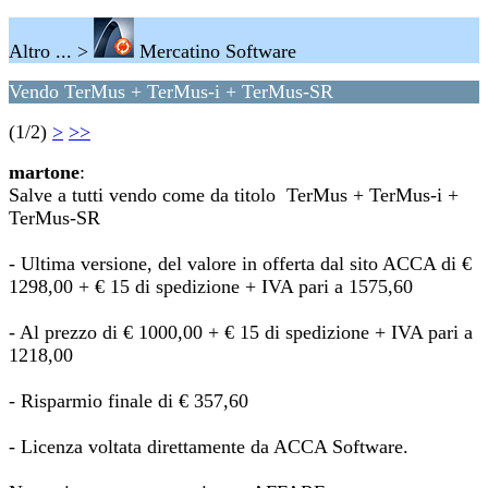
Altro ... >
Mercatino Software
Vendo TerMus + TerMus-i + TerMus-SR
(1/2)
>
>>
martone
:
Salve a tutti vendo come da titolo TerMus + TerMus-i +
TerMus-SR
- Ultima versione, del valore in offerta dal sito ACCA di €
1298,00 + € 15 di spedizione + IVA pari a 1575,60
- Al prezzo di € 1000,00 + € 15 di spedizione + IVA pari a
1218,00
- Risparmio finale di € 357,60
- Licenza voltata direttamente da ACCA Software.