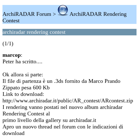
ArchiRADAR Forum >
ArchiRADAR Rendering
Contest
archiradar rendering contest
(1/1)
marcop
:
Peter ha scritto....
Ok allora si parte:
Il file di partenza è un .3ds fornito da Marco Prando
Zippato pesa 600 Kb
Link to download:
http://www.archiradar.it/public/AR_contest/ARcontest.zip
I rendering vanno postati nel nuovo album archiradar
Rendering Contest al
primo livello della gallery su archiradar.it
Apro un nuovo thread nel forum con le indicazioni di
download