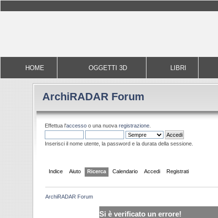
HOME
OGGETTI 3D
LIBRI
ArchiRADAR Forum
Effettua l'
accesso
o una nuova
registrazione
.
Inserisci il nome utente, la password e la durata della sessione.
Indice
Aiuto
Ricerca
Calendario
Accedi
Registrati
ArchiRADAR Forum
Si è verificato un errore!