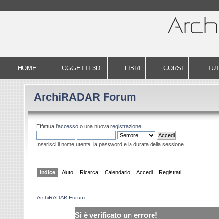
HOME
OGGETTI 3D
LIBRI
CORSI
TUT
ArchiRADAR Forum
Effettua l'
accesso
o una nuova
registrazione
.
Inserisci il nome utente, la password e la durata della sessione.
Indice
Aiuto
Ricerca
Calendario
Accedi
Registrati
ArchiRADAR Forum
Si è verificato un errore!