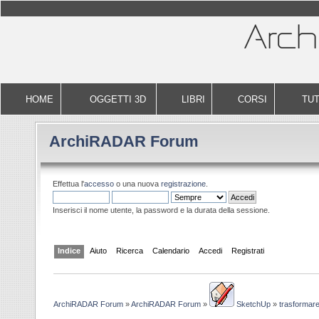
HOME
OGGETTI 3D
LIBRI
CORSI
TUT
ArchiRADAR Forum
Effettua l'
accesso
o una nuova
registrazione
.
Inserisci il nome utente, la password e la durata della sessione.
Indice
Aiuto
Ricerca
Calendario
Accedi
Registrati
ArchiRADAR Forum
»
ArchiRADAR Forum
»
SketchUp
»
trasformare