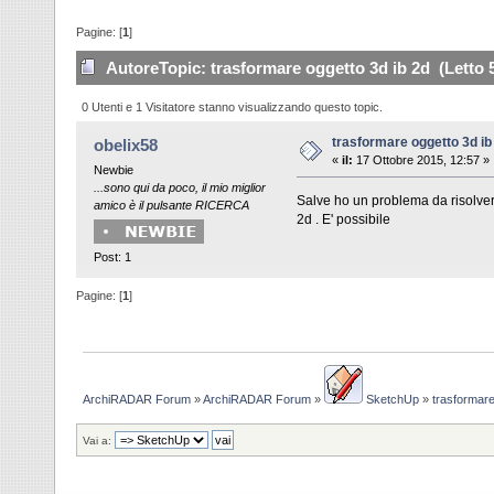
Pagine: [
1
]
Autore
Topic: trasformare oggetto 3d ib 2d (Letto 
0 Utenti e 1 Visitatore stanno visualizzando questo topic.
trasformare oggetto 3d ib
obelix58
«
il:
17 Ottobre 2015, 12:57 »
Newbie
...sono qui da poco, il mio miglior
Salve ho un problema da risolvere
amico è il pulsante RICERCA
2d . E' possibile
Post: 1
Pagine: [
1
]
ArchiRADAR Forum
»
ArchiRADAR Forum
»
SketchUp
»
trasformare
Vai a: