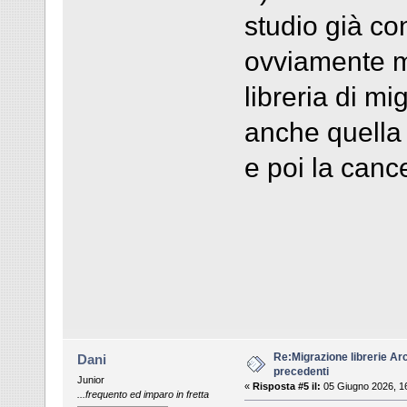
studio già con
ovviamente m
libreria di m
anche quella 
e poi la canc
Re:Migrazione librerie Ar
Dani
precedenti
Junior
«
Risposta #5 il:
05 Giugno 2026, 1
...frequento ed imparo in fretta