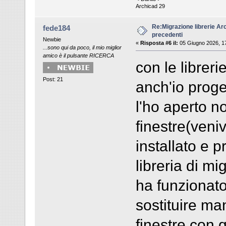
Archicad 29
Re:Migrazione librerie Ar
fede184
precedenti
Newbie
«
Risposta #6 il:
05 Giugno 2026, 1
...sono qui da poco, il mio miglior
amico è il pulsante RICERCA
con le libreri
Post: 21
anch'io proge
l'ho aperto n
finestre(veniv
installato e 
libreria di m
ha funzionato
sostituire ma
finestre con 