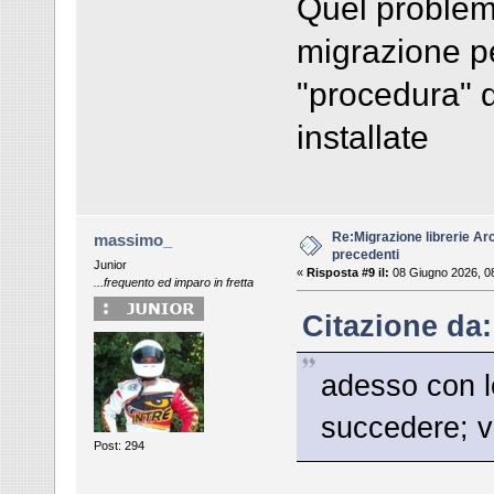
Quel problema 
migrazione pe
"procedura" d
installate
Re:Migrazione librerie Ar
massimo_
precedenti
Junior
«
Risposta #9 il:
08 Giugno 2026, 0
...frequento ed imparo in fretta
Citazione da:
adesso con l
succedere; v
Post: 294