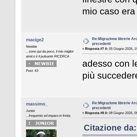
mio caso era 
Re:Migrazione librerie Ar
macige2
precedenti
Newbie
«
Risposta #7 il:
05 Giugno 2026, 1
...sono qui da poco, il mio miglior
amico è il pulsante RICERCA
adesso con l
Post: 43
più succeder
Re:Migrazione librerie Ar
massimo_
precedenti
Junior
«
Risposta #8 il:
08 Giugno 2026, 0
...frequento ed imparo in fretta
Citazione da: