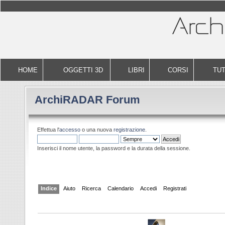
HOME
OGGETTI 3D
LIBRI
CORSI
TUT
ArchiRADAR Forum
Effettua l'
accesso
o una nuova
registrazione
.
Inserisci il nome utente, la password e la durata della sessione.
Indice
Aiuto
Ricerca
Calendario
Accedi
Registrati