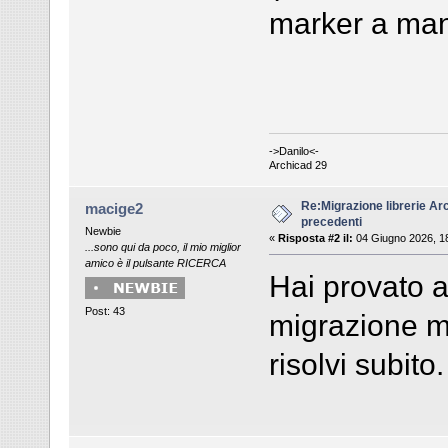
marker a ma
->Danilo<-
Archicad 29
Re:Migrazione librerie Ar
macige2
precedenti
Newbie
«
Risposta #2 il:
04 Giugno 2026, 1
...sono qui da poco, il mio miglior
amico è il pulsante RICERCA
Hai provato a 
Post: 43
migrazione mo
risolvi subito.