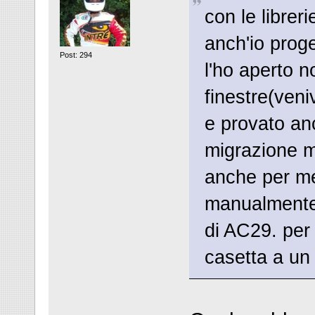
con le librer
anch'io prog
Post: 294
l'ho aperto n
finestre(veniv
e provato anc
migrazione m
anche per me 
manualmente t
di AC29. per
casetta a un