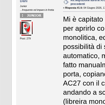
Re:Migrazione librerie Ar
Dani
precedenti
Junior
«
Risposta #1 il:
04 Giugno 2026, 1
...frequento ed imparo in fretta
Mi è capitato
per aprirlo c
monolitica, e
Post: 279
possibilità di 
automatico, m
fatto manualm
porta, copian
AC27 con il c
andando a sce
(libreira mono