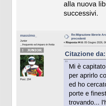
alla nuova li
successivi.
Re:Migrazione librerie Ar
massimo_
precedenti
Junior
«
Risposta #4 il:
05 Giugno 2026, 0
...frequento ed imparo in fretta
Citazione da:
Mi è capitato
per aprirlo c
Post: 294
ed ho cercato
porte e fines
trovando... l