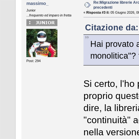
Re:Migrazione librerie Ar
massimo_
precedenti
Junior
«
Risposta #3 il:
05 Giugno 2026, 0
...frequento ed imparo in fretta
Citazione da:
Hai provato a
monolitica"? 
Post: 294
Si certo, l'ho
proprio quest
dire, la libre
"continuità" 
nella version