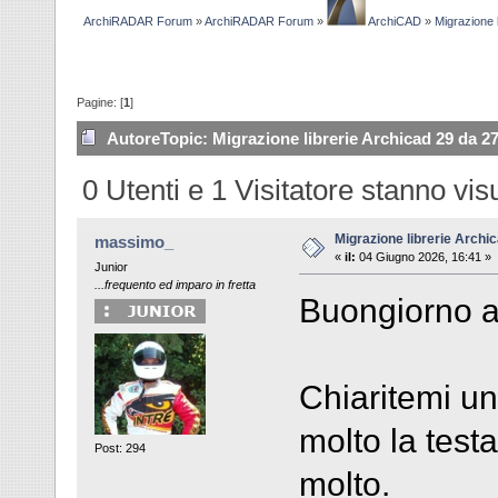
ArchiRADAR Forum
»
ArchiRADAR Forum
»
ArchiCAD
»
Migrazione 
Pagine: [
1
]
Autore
Topic: Migrazione librerie Archicad 29 da 27
0 Utenti e 1 Visitatore stanno vi
Migrazione librerie Archi
massimo_
«
il:
04 Giugno 2026, 16:41 »
Junior
...frequento ed imparo in fretta
Buongiorno a 
Chiaritemi u
molto la test
Post: 294
molto.