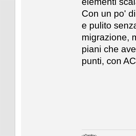
elementi sca
Con un po' di
e pulito senza
migrazione, m
piani che ave
punti, con A
->Danilo<-