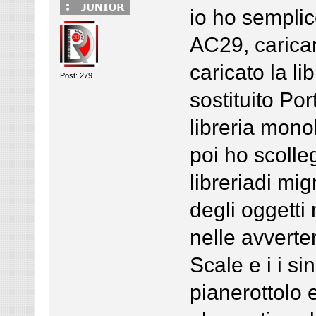
io ho semplic
AC29, carican
caricato la l
Post: 279
sostituito Por
libreria monol
poi ho scolleg
libreriadi mig
degli oggetti
nelle avverte
Scale e i i si
pianerottolo 