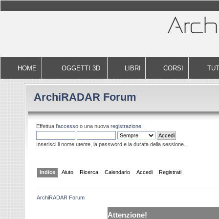
HOME
OGGETTI 3D
LIBRI
CORSI
TUT
ArchiRADAR Forum
Effettua l'
accesso
o una nuova
registrazione
.
Inserisci il nome utente, la password e la durata della sessione.
Indice
Aiuto
Ricerca
Calendario
Accedi
Registrati
ArchiRADAR Forum
Attenzione!