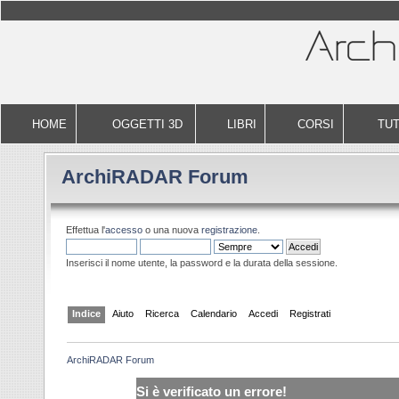
HOME
OGGETTI 3D
LIBRI
CORSI
TUT
ArchiRADAR Forum
Effettua l'
accesso
o una nuova
registrazione
.
Inserisci il nome utente, la password e la durata della sessione.
Indice
Aiuto
Ricerca
Calendario
Accedi
Registrati
ArchiRADAR Forum
Si è verificato un errore!