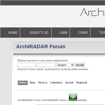
HOME
OGGETTI 3D
LIBRI
CORSI
TUT
ArchiRADAR Forum
Effettua l'
accesso
o una nuova
registrazione
.
Inserisci il nome utente, la password e la durata della sessione.
Indice
Aiuto
Ricerca
Calendario
Accedi
Registrati
ArchiRADAR Forum
»
ArchiRADAR Forum
»
Artlantis