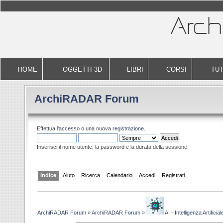
HOME
OGGETTI 3D
LIBRI
CORSI
TUT
ArchiRADAR Forum
Effettua l'
accesso
o una nuova
registrazione
.
Inserisci il nome utente, la password e la durata della sessione.
Indice
Aiuto
Ricerca
Calendario
Accedi
Registrati
ArchiRADAR Forum
»
ArchiRADAR Forum
»
AI - Intelligenza Artificial