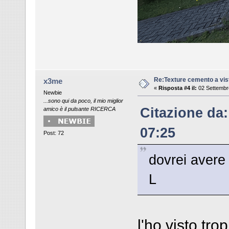
Re:Texture cemento a vis
x3me
«
Risposta #4 il:
02 Settembr
Newbie
...sono qui da poco, il mio miglior
Citazione da:
amico è il pulsante RICERCA
07:25
Post: 72
dovrei avere
L
l'ho visto tro