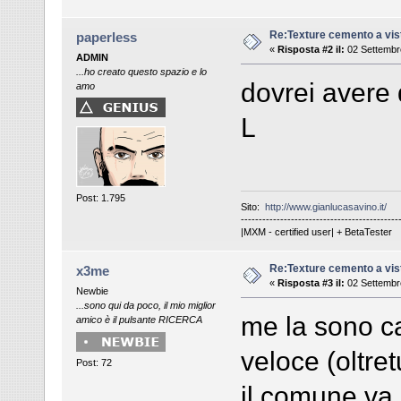
Re:Texture cemento a vis
paperless
«
Risposta #2 il:
02 Settembr
ADMIN
...ho creato questo spazio e lo
dovrei avere 
amo
L
Post: 1.795
Sito:
http://www.gianlucasavino.it/
--------------------------------------------
|MXM - certified user| + BetaTester
Re:Texture cemento a vis
x3me
«
Risposta #3 il:
02 Settembr
Newbie
...sono qui da poco, il mio miglior
me la sono c
amico è il pulsante RICERCA
veloce (oltre
Post: 72
il comune va