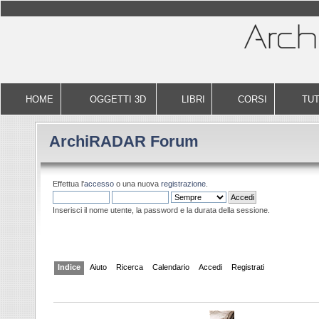
HOME
OGGETTI 3D
LIBRI
CORSI
TUT
ArchiRADAR Forum
Effettua l'
accesso
o una nuova
registrazione
.
Inserisci il nome utente, la password e la durata della sessione.
Indice
Aiuto
Ricerca
Calendario
Accedi
Registrati