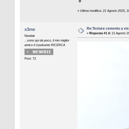
«
Ultima modifica: 21 Agosto 2025, 
Re:Texture cemento a vis
x3me
«
Risposta #1 il:
21 Agosto 20
Newbie
...sono qui da poco, il mio miglior
amico è il pulsante RICERCA
Post: 72