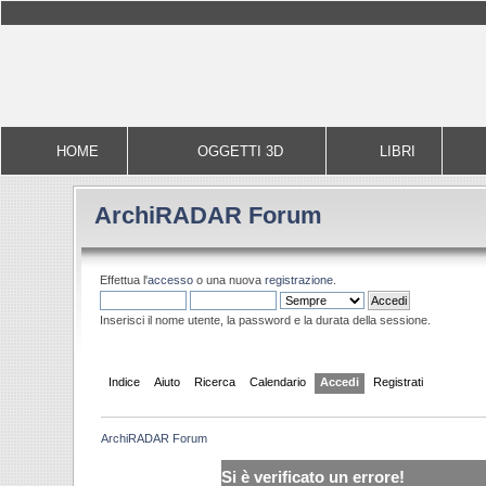
HOME
OGGETTI 3D
LIBRI
ArchiRADAR Forum
Effettua l'
accesso
o una nuova
registrazione
.
Inserisci il nome utente, la password e la durata della sessione.
Indice
Aiuto
Ricerca
Calendario
Accedi
Registrati
ArchiRADAR Forum
Si è verificato un errore!