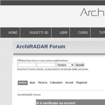
HOME
OGGETTI 3D
LIBRI
CORSI
TUT
ArchiRADAR Forum
Effettua l'
accesso
o una nuova
registrazione
.
Inserisci il nome utente, la password e la durata della sessione.
Indice
Aiuto
Ricerca
Calendario
Accedi
Registrati
ArchiRADAR Forum
Si è verificato un errore!