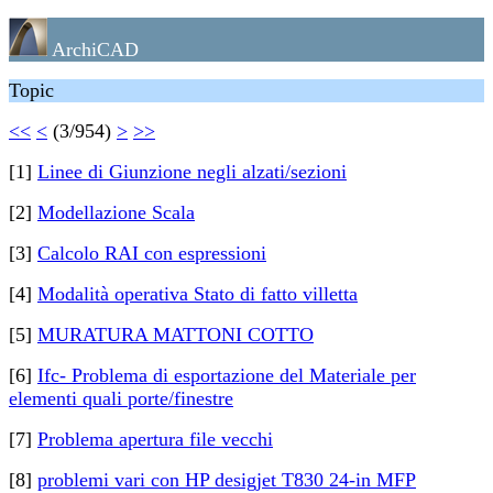
ArchiCAD
Topic
<<
<
(3/954)
>
>>
[1]
Linee di Giunzione negli alzati/sezioni
[2]
Modellazione Scala
[3]
Calcolo RAI con espressioni
[4]
Modalità operativa Stato di fatto villetta
[5]
MURATURA MATTONI COTTO
[6]
Ifc- Problema di esportazione del Materiale per
elementi quali porte/finestre
[7]
Problema apertura file vecchi
[8]
problemi vari con HP desigjet T830 24-in MFP