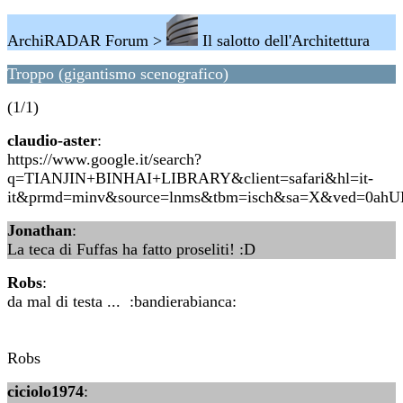
ArchiRADAR Forum >
Il salotto dell'Architettura
Troppo (gigantismo scenografico)
(1/1)
claudio-aster
:
https://www.google.it/search?
q=TIANJIN+BINHAI+LIBRARY&client=safari&hl=it-
it&prmd=minv&source=lnms&tbm=isch&sa=X&ved=0a
Jonathan
:
La teca di Fuffas ha fatto proseliti! :D
Robs
:
da mal di testa ... :bandierabianca:
Robs
ciciolo1974
: