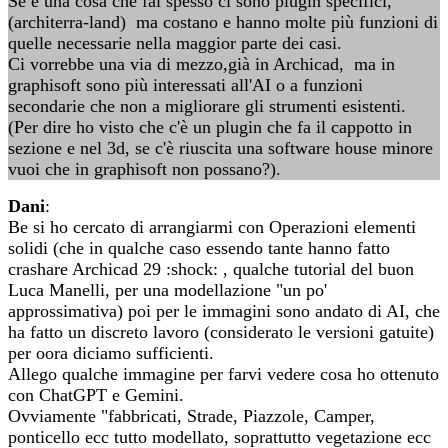
Se è una cosa che fai spesso ci sono plugin specifici,
(architerra-land) ma costano e hanno molte più funzioni di
quelle necessarie nella maggior parte dei casi.
Ci vorrebbe una via di mezzo,già in Archicad, ma in
graphisoft sono più interessati all'AI o a funzioni
secondarie che non a migliorare gli strumenti esistenti.
(Per dire ho visto che c'è un plugin che fa il cappotto in
sezione e nel 3d, se c'è riuscita una software house minore
vuoi che in graphisoft non possano?).
Dani
:
Be si ho cercato di arrangiarmi con Operazioni elementi
solidi (che in qualche caso essendo tante hanno fatto
crashare Archicad 29 :shock: , qualche tutorial del buon
Luca Manelli, per una modellazione "un po'
approssimativa) poi per le immagini sono andato di AI, che
ha fatto un discreto lavoro (considerato le versioni gatuite)
per oora diciamo sufficienti.
Allego qualche immagine per farvi vedere cosa ho ottenuto
con ChatGPT e Gemini.
Ovviamente "fabbricati, Strade, Piazzole, Camper,
ponticello ecc tutto modellato, soprattutto vegetazione ecc