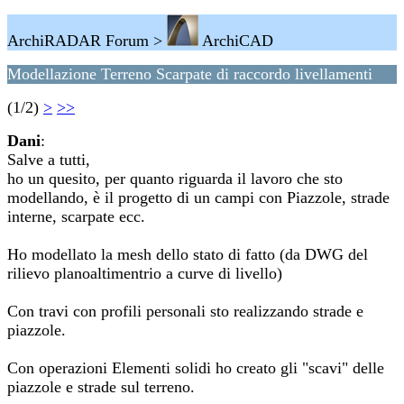
ArchiRADAR Forum >
ArchiCAD
Modellazione Terreno Scarpate di raccordo livellamenti
(1/2)
>
>>
Dani
:
Salve a tutti,
ho un quesito, per quanto riguarda il lavoro che sto
modellando, è il progetto di un campi con Piazzole, strade
interne, scarpate ecc.
Ho modellato la mesh dello stato di fatto (da DWG del
rilievo planoaltimentrio a curve di livello)
Con travi con profili personali sto realizzando strade e
piazzole.
Con operazioni Elementi solidi ho creato gli "scavi" delle
piazzole e strade sul terreno.