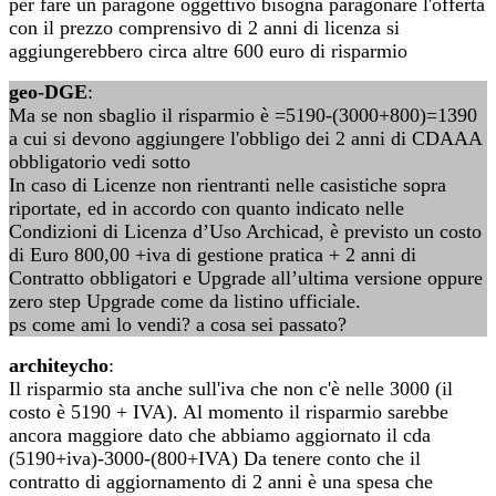
per fare un paragone oggettivo bisogna paragonare l'offerta
con il prezzo comprensivo di 2 anni di licenza si
aggiungerebbero circa altre 600 euro di risparmio
geo-DGE
:
Ma se non sbaglio il risparmio è =5190-(3000+800)=1390
a cui si devono aggiungere l'obbligo dei 2 anni di CDAAA
obbligatorio vedi sotto
In caso di Licenze non rientranti nelle casistiche sopra
riportate, ed in accordo con quanto indicato nelle
Condizioni di Licenza d’Uso Archicad, è previsto un costo
di Euro 800,00 +iva di gestione pratica + 2 anni di
Contratto obbligatori e Upgrade all’ultima versione oppure
zero step Upgrade come da listino ufficiale.
ps come ami lo vendi? a cosa sei passato?
architeycho
:
Il risparmio sta anche sull'iva che non c'è nelle 3000 (il
costo è 5190 + IVA). Al momento il risparmio sarebbe
ancora maggiore dato che abbiamo aggiornato il cda
(5190+iva)-3000-(800+IVA) Da tenere conto che il
contratto di aggiornamento di 2 anni è una spesa che