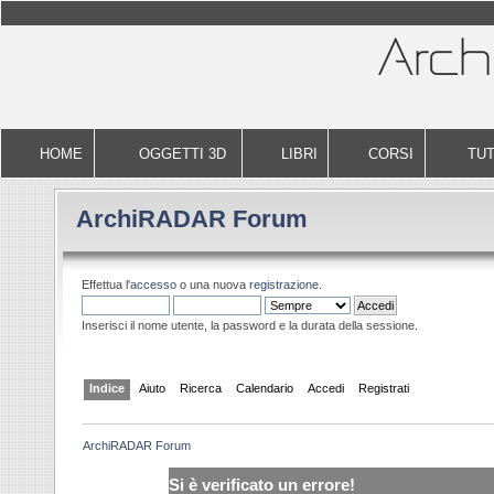
HOME
OGGETTI 3D
LIBRI
CORSI
TUT
ArchiRADAR Forum
Effettua l'
accesso
o una nuova
registrazione
.
Inserisci il nome utente, la password e la durata della sessione.
Indice
Aiuto
Ricerca
Calendario
Accedi
Registrati
ArchiRADAR Forum
Si è verificato un errore!