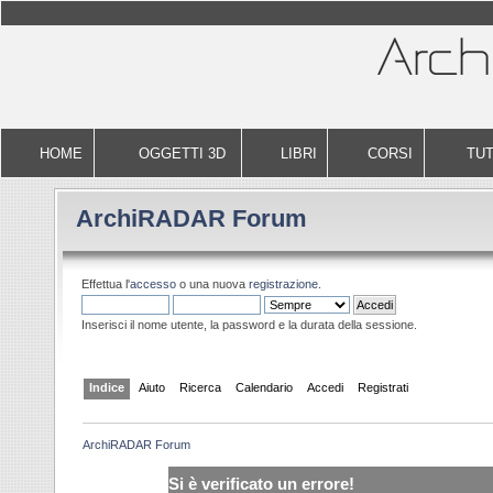
HOME
OGGETTI 3D
LIBRI
CORSI
TUT
ArchiRADAR Forum
Effettua l'
accesso
o una nuova
registrazione
.
Inserisci il nome utente, la password e la durata della sessione.
Indice
Aiuto
Ricerca
Calendario
Accedi
Registrati
ArchiRADAR Forum
Si è verificato un errore!