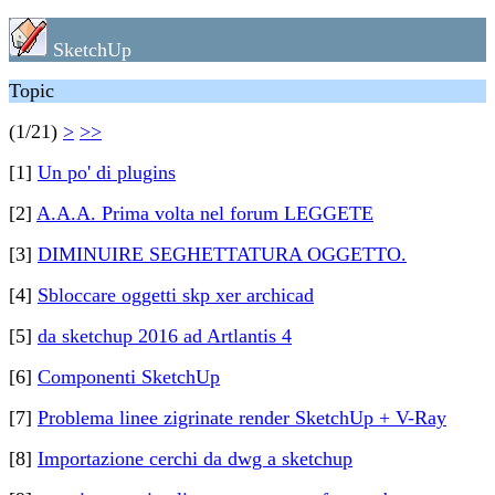
SketchUp
Topic
(1/21)
>
>>
[1]
Un po' di plugins
[2]
A.A.A. Prima volta nel forum LEGGETE
[3]
DIMINUIRE SEGHETTATURA OGGETTO.
[4]
Sbloccare oggetti skp xer archicad
[5]
da sketchup 2016 ad Artlantis 4
[6]
Componenti SketchUp
[7]
Problema linee zigrinate render SketchUp + V-Ray
[8]
Importazione cerchi da dwg a sketchup