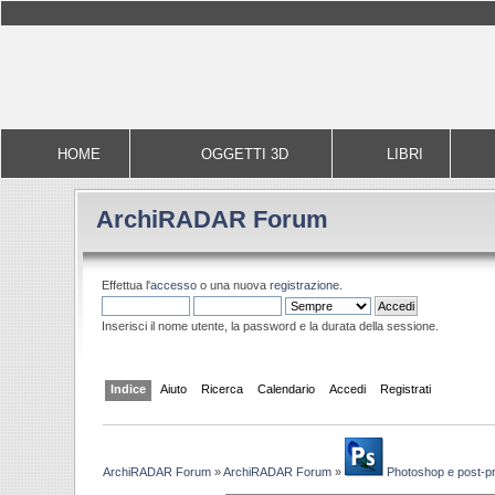
HOME
OGGETTI 3D
LIBRI
ArchiRADAR Forum
Effettua l'
accesso
o una nuova
registrazione
.
Inserisci il nome utente, la password e la durata della sessione.
Indice
Aiuto
Ricerca
Calendario
Accedi
Registrati
ArchiRADAR Forum
»
ArchiRADAR Forum
»
Photoshop e post-p