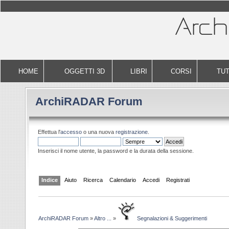
HOME
OGGETTI 3D
LIBRI
CORSI
TUT
ArchiRADAR Forum
Effettua l'
accesso
o una nuova
registrazione
.
Inserisci il nome utente, la password e la durata della sessione.
Indice
Aiuto
Ricerca
Calendario
Accedi
Registrati
ArchiRADAR Forum
»
Altro ...
»
Segnalazioni & Suggerimenti