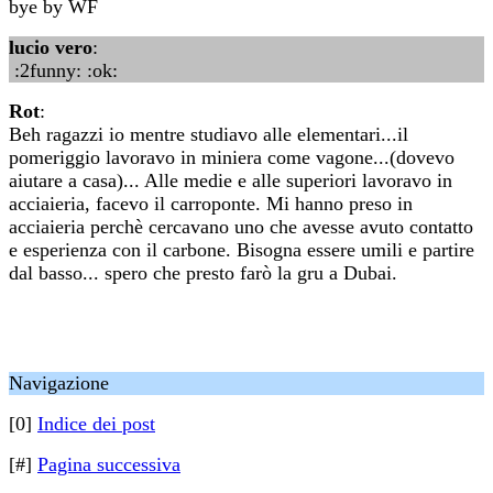
bye by WF
lucio vero
:
:2funny: :ok:
Rot
:
Beh ragazzi io mentre studiavo alle elementari...il
pomeriggio lavoravo in miniera come vagone...(dovevo
aiutare a casa)... Alle medie e alle superiori lavoravo in
acciaieria, facevo il carroponte. Mi hanno preso in
acciaieria perchè cercavano uno che avesse avuto contatto
e esperienza con il carbone. Bisogna essere umili e partire
dal basso... spero che presto farò la gru a Dubai.
Navigazione
[0]
Indice dei post
[#]
Pagina successiva