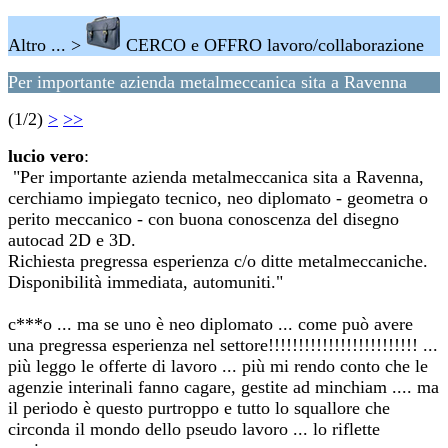
Altro ... >
CERCO e OFFRO lavoro/collaborazione
Per importante azienda metalmeccanica sita a Ravenna
(1/2)
>
>>
lucio vero
:
"Per importante azienda metalmeccanica sita a Ravenna,
cerchiamo impiegato tecnico, neo diplomato - geometra o
perito meccanico - con buona conoscenza del disegno
autocad 2D e 3D.
Richiesta pregressa esperienza c/o ditte metalmeccaniche.
Disponibilità immediata, automuniti."
c***o ... ma se uno è neo diplomato ... come può avere
una pregressa esperienza nel settore!!!!!!!!!!!!!!!!!!!!!!!!! ...
più leggo le offerte di lavoro ... più mi rendo conto che le
agenzie interinali fanno cagare, gestite ad minchiam .... ma
il periodo è questo purtroppo e tutto lo squallore che
circonda il mondo dello pseudo lavoro ... lo riflette