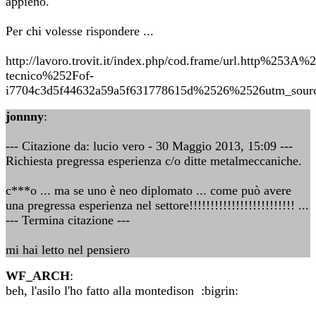
appieno.
Per chi volesse rispondere ...
http://lavoro.trovit.it/index.php/cod.frame/url.http%2
tecnico%252Fof-
i7704c3d5f44632a59a5f631778615d%2526%2526utm_sour
jonnny
:
--- Citazione da: lucio vero - 30 Maggio 2013, 15:09 ---
Richiesta pregressa esperienza c/o ditte metalmeccaniche.
c***o ... ma se uno è neo diplomato ... come può avere
una pregressa esperienza nel settore!!!!!!!!!!!!!!!!!!!!!!!!! ...
--- Termina citazione ---
mi hai letto nel pensiero
WF_ARCH
:
beh, l'asilo l'ho fatto alla montedison :bigrin: