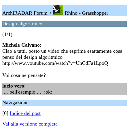
ArchiRADAR Forum >
Rhino - Grasshopper
Design algoritmico
(1/1)
Michele Calvano
:
Ciao a tutti, posto un video che esprime esattamente cosa
penso del design algoritmico
http://www.youtube.com/watch?v=UhCdFa1LpoQ
Voi cosa ne pensate?
lucio vero
:
.... bell'esempio ... :ok:
Navigazione
[0]
Indice dei post
Vai alla versione completa