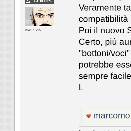
Veramente tan
compatibilità
Poi il nuovo S
Post: 1.795
Certo, più au
"bottoni/voci"
potrebbe ess
sempre facil
L
marcomo