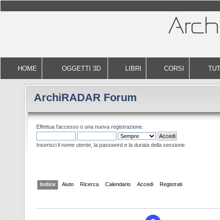
HOME
OGGETTI 3D
LIBRI
CORSI
TUT
ArchiRADAR Forum
Effettua l'
accesso
o una nuova
registrazione
.
Inserisci il nome utente, la password e la durata della sessione.
Indice
Aiuto
Ricerca
Calendario
Accedi
Registrati