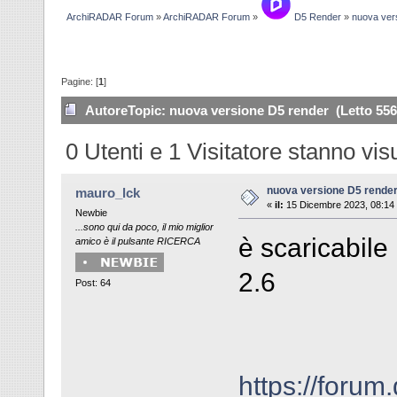
ArchiRADAR Forum
»
ArchiRADAR Forum
»
D5 Render
»
nuova ver
Pagine: [
1
]
Autore
Topic: nuova versione D5 render (Letto 556
0 Utenti e 1 Visitatore stanno vi
nuova versione D5 rende
mauro_lck
«
il:
15 Dicembre 2023, 08:14
Newbie
...sono qui da poco, il mio miglior
è scaricabil
amico è il pulsante RICERCA
2.6
Post: 64
https://forum