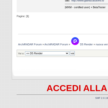
Sito:
http://www.gianlucasavino.it/
--------------------------------------------
|MXM - certified user| + BetaTester
Pagine: [
1
]
ArchiRADAR Forum
»
ArchiRADAR Forum
»
D5 Render
»
nuova ver
Vai a:
ACCEDI ALLA
SMF 2.0.1