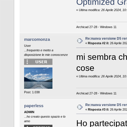
Optimized Gr
«
Ultima modifica: 26 Aprile 2024, 
Archicad 27-28 - Windows 11
Re:nuova versione D5 re
marcomonza
«
Risposta #2 il:
26 Aprile 20
User
...frequento e metto a
mi sembra ch
disposizione le mie conoscenze
cose
«
Ultima modifica: 26 Aprile 2024, 
Post: 1.038
Archicad 27-28 - Windows 11
Re:nuova versione D5 re
paperless
«
Risposta #3 il:
26 Aprile 20
ADMIN
...ho creato questo spazio e lo
Ho partecipat
amo