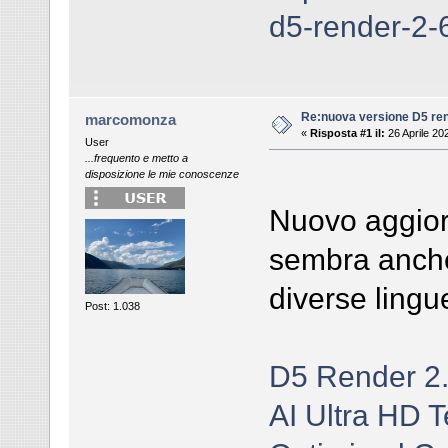
d5-render-2-
Re:nuova versione D5 re
marcomonza
«
Risposta #1 il:
26 Aprile 20
User
...frequento e metto a
disposizione le mie conoscenze
Nuovo aggio
sembra anche
diverse ling
Post: 1.038
D5 Render 2.
AI Ultra HD T